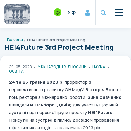
Укр
Головна
HEI4Future 3rd Project Meeting
HEI4Future 3rd Project Meeting
30. 05. 2023
МІЖНАРОДНІ ВІДНОСИНИ
НАУКА
ОСВІТА
24 та 25 травня 2023 р.
проректор з
перспективного розвитку ОНМедУ
Вікторія Борщ
і
пом. ректора з міжнародної роботи
Ірина Савченко
відвідали
м.Ольборг (Данія)
для участі у щорічній
зустрічі партнерської групи проекту
HEI
4
Future
.
Присутні на зустрічі ділились досвідом проведення
ефективних заходів та планами на 2023 рік.