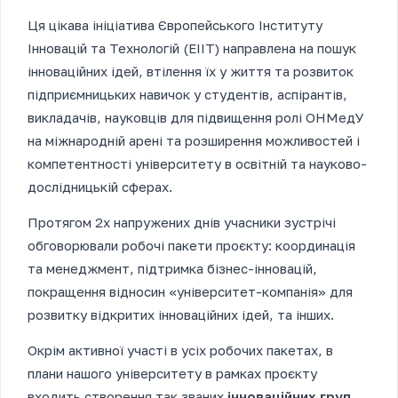
Ця цікава ініціатива Європейського Інституту
Інновацій та Технологій (EIIT) направлена на пошук
інноваційних ідей, втілення їх у життя та розвиток
підприємницьких навичок у студентів, аспірантів,
викладачів, науковців для підвищення ролі ОНМедУ
на міжнародній арені та розширення можливостей і
компетентності університету в освітній та науково-
дослідницькій сферах.
Протягом 2х напружених днів учасники зустрічі
обговорювали робочі пакети проєкту: координація
та менеджмент, підтримка бізнес-інновацій,
покращення відносин «університет-компанія» для
розвитку відкритих інноваційних ідей, та інших.
Окрім активної участі в усіх робочих пакетах, в
плани нашого університету в рамках проєкту
входить створення так званих
інноваційних груп