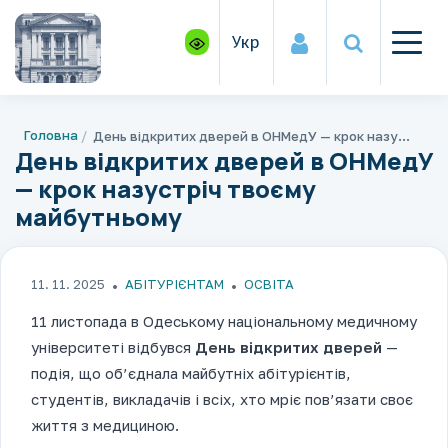
Укр
Головна
День відкритих дверей в ОНМедУ — крок назустріч твоєму майбутньому
День відкритих дверей в ОНМедУ
— крок назустріч твоєму
майбутньому
11. 11. 2025
АБІТУРІЄНТАМ
ОСВІТА
11 листопада в Одеському національному медичному
університеті відбувся
День відкритих дверей
—
подія, що об’єднала майбутніх абітурієнтів,
студентів, викладачів і всіх, хто мріє пов’язати своє
життя з медициною.