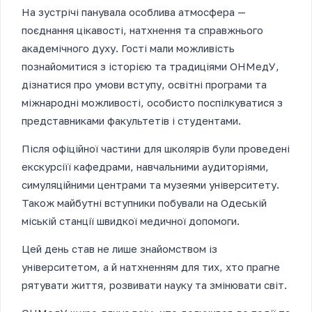
На зустрічі панувала особлива атмосфера —
поєднання цікавості, натхнення та справжнього
академічного духу. Гості мали можливість
познайомитися з історією та традиціями ОНМедУ,
дізнатися про умови вступу, освітні програми та
міжнародні можливості, особисто поспілкуватися з
представниками факультетів і студентами.
Після офіційної частини для школярів були проведені
екскурсіїї кафедрами, навчальними аудиторіями,
симуляційними центрами та музеями університету.
Також майбутні вступники побували на Одеській
міській станції швидкої медичної допомоги.
Цей день став не лише знайомством із
університетом, а й натхненням для тих, хто прагне
рятувати життя, розвивати науку та змінювати світ.