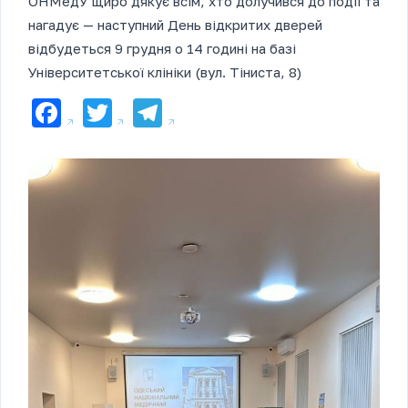
ОНМедУ щиро дякує всім, хто долучився до події та
нагадує — наступний День відкритих дверей
відбудеться 9 грудня о 14 годині на базі
Університетської клініки (вул. Тіниста, 8)
Facebook
Twitter
Telegram