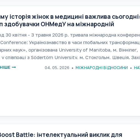
му історія жінок в медицині важлива сьогодні
п здобувачки ОНМедУ на міжнародній
ренції в Канаді
д 30 квітня - 3 травня 2026 р. тривала міжнародна конферен
e Conference: Українознавство в часи глобальних трансформац
арних наук», організована University of Manitoba, м. Вінніпег,
 у співпраці з Södertörn University, м. Стокгольм, Швеція. Зах
НІШЕ
04. 05. 2026
МІЖНАРОДНІ ВІДНОСИНИ
НА
Boost Battle: інтелектуальний виклик для