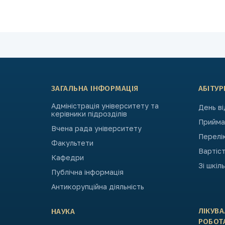
ЗАГАЛЬНА ІНФОРМАЦІЯ
АБІТУР
Адміністрація університету та
День в
керівники підрозділів
Приймал
Вчена рада університету
Перелі
Факультети
Вартіст
Кафедри
Зі шкіл
Публічна інформація
Антикорупційна діяльність
ЛІКУВ
НАУКА
РОБОТ