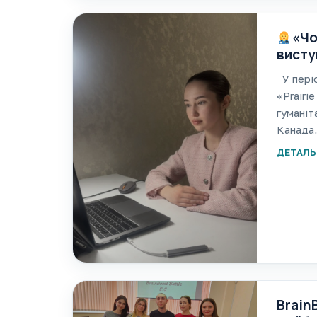
«Чо
висту
конфе
У періо
«Prairi
гуманіт
Канада,
мав на
ДЕТАЛЬ
Brain