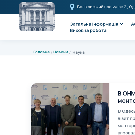
Валіховський провулок 2
, Од
Загальна інформація
А
Виховна робота
Головна
Новини
Наука
В ОНМ
менто
антиб
В Одесь
візит п
ментори
впровад