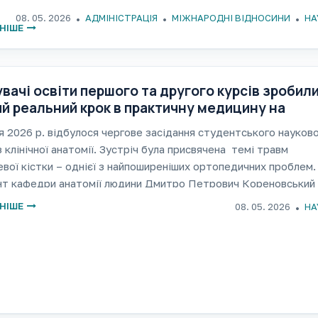
тів. До складу делегації увійшли професор ГейманВертгейм
08. 05. 2026
АДМІНІСТРАЦІЯ
МІЖНАРОДНІ ВІДНОСИНИ
НА
 Wertheim) — завідувачкафедри клінічної мікробіології
НІШЕ
вачі освіти першого та другого курсів зробил
й реальний крок в практичну медицину на
рі анатомії людини
я 2026 р. відбулося чергове засідання студентського науков
з клінічної анатомії. Зустріч була присвячена темі травм
вої кістки – однієї з найпоширеніших ортопедичних проблем.
нт кафедри анатомії людини Дмитро Петрович Кореновський
равматолог за фахом, зробив презентацію з
НІШЕ
08. 05. 2026
НА