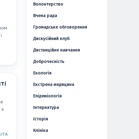
Волонтерство
й
Вчена рада
Громадське обговорення
ром
і
Дискусійний клуб
Дистанційне навчання
Доброчесність
Екологія
ті
Екстрена медицина
Епідеміологія
ма
Інтернатура
 з
Історія
Клініка
ІТА