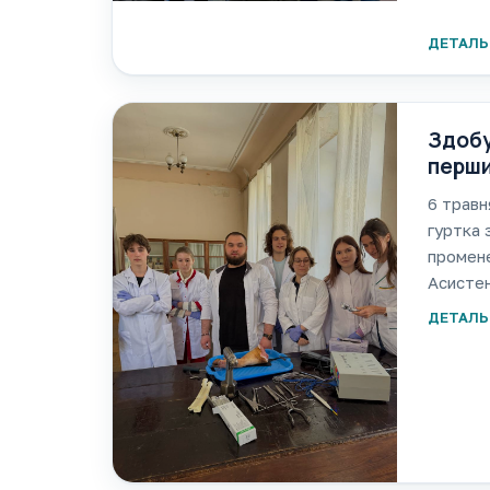
препара
(Heiman
ДЕТАЛЬ
Здобу
перши
кафед
6 травн
гуртка 
промене
Асисте
лікар-т
ДЕТАЛЬ