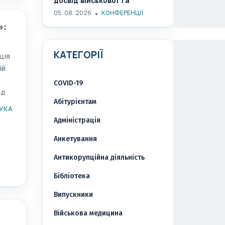
досвід військової та
реконструктивної хірургії на
05. 08. 2026
КОНФЕРЕНЦІЇ
Всесвітньому конгресі
»:
ISUCRS 2026
КАТЕГОРІЇ
ція
ій
COVID-19
ід
Абітурієнтам
УКА
Адміністрація
Анкетування
Антикорупційна діяльність
Бібліотека
Випускники
Військова медицина