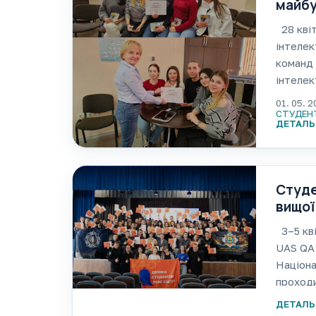
майбу
28 квіт
інтелек
команд 
інтелек
перетво
01. 05. 
СТУДЕН
ДЕТАЛЬ
Студе
вищої
3–5 кві
UAS QA 
Націона
проходи
справ т
ДЕТАЛЬ