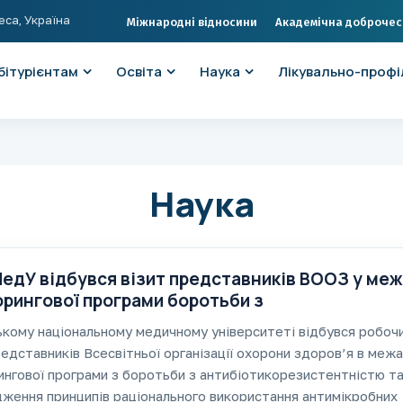
еса, Україна
Міжнародні відносини
Академічна доброчес
бітурієнтам
Освіта
Наука
Лікувально-профі
Наука
едУ відбувся візит представників ВООЗ у ме
рингової програми боротьби з
іотикорезистентністю
кому національному медичному університеті відбувся робоч
редставників Всесвітньої організації охорони здоров’я в меж
нгової програми з боротьби з антибіотикорезистентністю т
ження принципів раціонального використання антимікробних