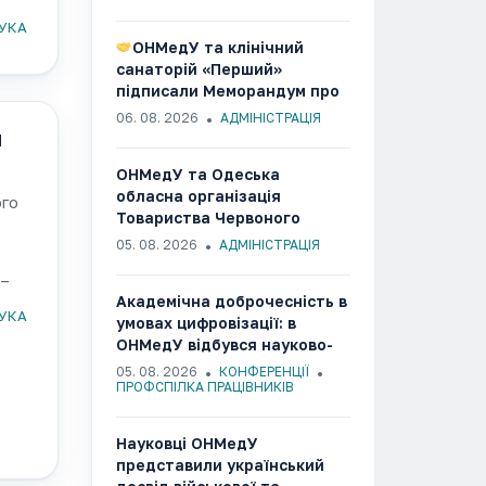
УКА
ОНМедУ та клінічний
санаторій «Перший»
підписали Меморандум про
співпрацю
06. 08. 2026
АДМІНІСТРАЦІЯ
и
ОНМедУ та Одеська
обласна організація
ого
Товариства Червоного
Хреста України об’єднали
05. 08. 2026
АДМІНІСТРАЦІЯ
зусилля заради розвитку
 –
гуманітарних та медико-
Академічна доброчесність в
соціальних ініціатив
УКА
умовах цифровізації: в
ОНМедУ відбувся науково-
методичний семінар
05. 08. 2026
КОНФЕРЕНЦІЇ
ПРОФСПІЛКА ПРАЦІВНИКІВ
Науковці ОНМедУ
представили український