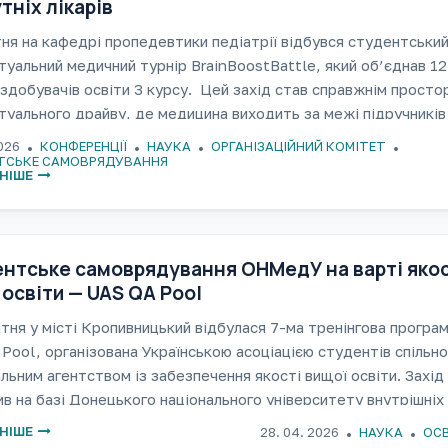
тніх лікарів
ня на кафедрі пропедевтики педіатрії відбувся студентськи
туальний медичний турнір BrainBoostBattle, який об’єднав 12
здобувачів освіти 3 курсу. Цей захід став справжнім просто
туального драйву, де медицина виходить за межі підручників 
рюється на живу, динамічну гру
2026
КОНФЕРЕНЦІЇ
НАУКА
ОРГАНІЗАЦІЙНИЙ КОМІТЕТ
ТСЬКЕ САМОВРЯДУВАННЯ
НІШЕ
нтське самоврядування ОНМедУ на варті якос
 освіти — UAS QA Pool
тня у місті Кропивницький відбулася 7-ма тренінгова програ
Pool, організована Українською асоціацією студентів спільно
льним агентством із забезпечення якості вищої освіти. Захід
в на базі Донецького національного університету внутрішніх
а об’єднав понад 60 учасників
НІШЕ
28. 04. 2026
НАУКА
ОСВ