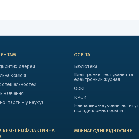
ІЄНТАМ
ОСВІТА
ідкритих дверей
Бібліотека
Електронне тестування та
ьна комісія
електронний журнал
к спеціальностей
ОСКІ
ь навчання
КРОК
ьної парти – у науку!
Навчально-науковий інститут
післядипломної освіти
АЛЬНО-ПРОФІЛАКТИЧНА
МІЖНАРОДНІ ВІДНОСИНИ
А