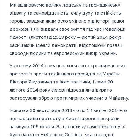
Ми вшановуємо велику людську та громадянську
відвагу та самовідданість, силу духу та стійкість
героїв, завдяки яким було змінено хід історії нашої
держави і які віддали своє життя під час Революції
гідності (листопад 2013 року — лютий 2014 року),
захищаючи ідеали демократії, відстоюючи права і
свободи людини та європейський вибір України.
У лютому 2014 року почалося загострення масових
протестів проти тодішнього президента України
Віктора Януковича та його політики, і саме 20
лютого 2014 року силові підрозділи відкрито
застосували зброю проти мирних учасників Майдану.
Усього з 30 листопада 2013-го по 14 квітня 2014-го
під час акцій протесту в Києві та регіонах країни
загинуло 106 людей. За цю велику самопожертву їх
було названо Небесною Сотнею, яка сьогодні