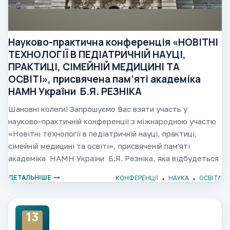
Науково-практична конференція «НОВІТНІ
ТЕХНОЛОГІЇ В ПЕДІАТРИЧНІЙ НАУЦІ,
ПРАКТИЦІ, СІМЕЙНІЙ МЕДИЦИНІ ТА
ОСВІТІ», присвячена пам’яті академіка
НАМН України Б.Я. РЕЗНІКА
Шановні колеги! Запрошуємо Вас взяти участь у
науково-практичній конференції з міжнародною участю
«Новітні технології в педіатричній науці, практиці,
сімейній медицині та освіті», присвяченій пам'яті
академіка НАМН України Б.Я. Резніка, яка відбудеться
з 17.04.2026 р. по 18.04.2026 р. у форматі дистанційної
ДЕТАЛЬНІШЕ
КОНФЕРЕНЦІЇ
НАУКА
ОСВІТА
13