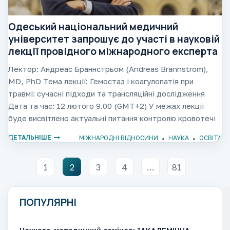
Одеський національний медичний
університет запрошує до участі в науковій
лекції провідного міжнародного експерта
Лектор: Андреас Браннстрьом (Andreas Brännstrom),
MD, PhD Тема лекції: Гемостаз і коагулопатія при
травмі: сучасні підходи та трансляційні дослідження
Дата та час: 12 лютого 9.00 (GMT+2) У межах лекції
буде висвітлено актуальні питання контролю кровотечі
при тяжких травмах, зокрема механізми
ДЕТАЛЬНІШЕ
МІЖНАРОДНІ ВІДНОСИНИ
НАУКА
ОСВІТА
1
2
3
4
…
81
ПОПУЛЯРНІ