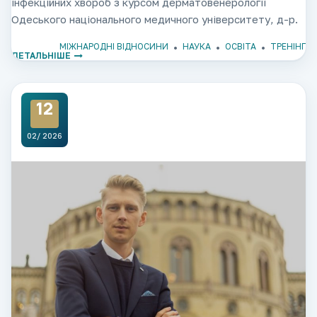
інфекційних хвороб з курсом дерматовенерології
Одеського національного медичного університету, д-р.
мед. наук, професорека Тетяна ЧАБАН Асистент
МІЖНАРОДНІ ВІДНОСИНИ
НАУКА
ОСВІТА
ТРЕНІНГ
кафедри інфекційних хвороб з курсом
ДЕТАЛЬНІШЕ
дерматовенерології Одеського національного медичного
університету
12
02/ 2026