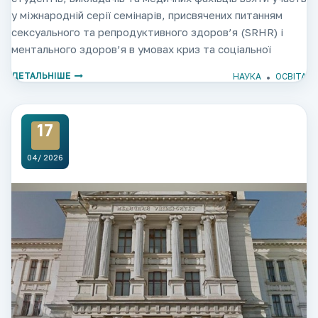
у міжнародній серії семінарів, присвячених питанням
сексуального та репродуктивного здоров’я (SRHR) і
ментального здоров’я в умовах криз та соціальної
нестабільності, що проводиться фахівцями та
ДЕТАЛЬНІШЕ
НАУКА
ОСВІТА
науковцями нашого партнера Даларна
17
04/ 2026