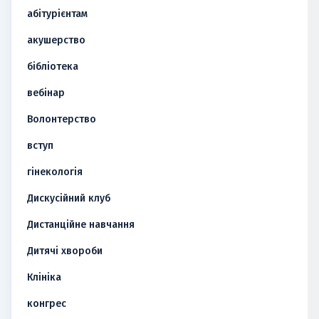
абітурієнтам
акушерство
бібліотека
вебінар
Волонтерство
вступ
гінекологія
Дискусійний клуб
Дистанційне навчання
Дитячі хвороби
Клініка
конгрес