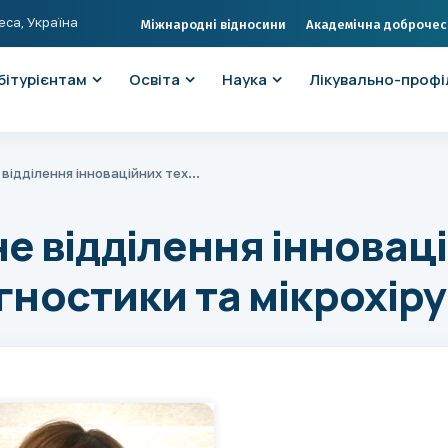
еса, Україна
Міжнародні відносини
Академічна доброчес
бітурієнтам
Освіта
Наука
Лікувально-профі
Офтальмологічне відділення інноваційних технологій діагностики та мікрохірургії
 відділення інновац
гностики та мікрохіру