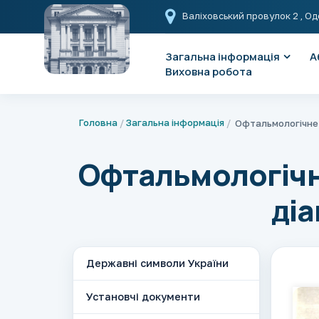
Валіховський провулок 2
, Од
Загальна інформація
А
Виховна робота
Головна
Загальна інформація
Офтальмологічне
діа
Державні символи України
Установчі документи