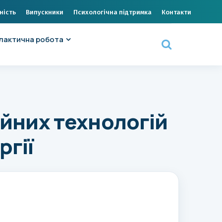
ність
Випускники
Психологічна підтримка
Контакти
лактична робота
ійних технологій
ргії