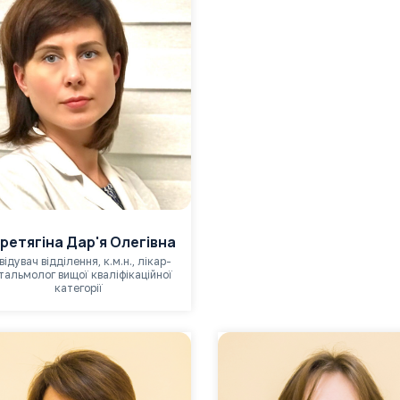
ретягіна Дар'я Олегівна
відувач відділення, к.м.н., лікар-
тальмолог вищої кваліфікаційної
категорії