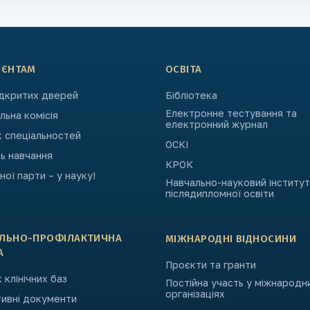
ІЄНТАМ
ОСВІТА
ідкритих дверей
Бібліотека
Електронне тестування та
ьна комісія
електронний журнал
к спеціальностей
ОСКІ
ь навчання
КРОК
ьної парти – у науку!
Навчально-науковий інститут
післядипломної освіти
АЛЬНО-ПРОФІЛАКТИЧНА
МІЖНАРОДНІ ВІДНОСИНИ
А
Проєкти та гранти
 клінічних баз
Постійна участь у міжнародн
організаціях
ивні документи