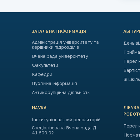
ЗАГАЛЬНА ІНФОРМАЦІЯ
АБІТУР
Адміністрація університету та
День в
керівники підрозділів
Приймал
Вчена рада університету
Перелі
Факультети
Вартіст
Кафедри
Зі шкіл
Публічна інформація
Антикорупційна діяльність
ЛІКУВ
НАУКА
РОБОТ
Інституціональний репозиторій
Перелік
Спеціалізована Вчена рада Д
41.600.02
Нормат