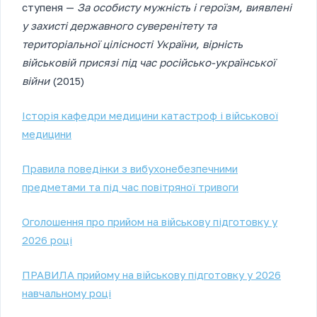
ступеня —
За особисту мужність і героїзм, виявлені
у захисті державного суверенітету та
територіальної цілісності України, вірність
військовій присязі під час російсько-української
війни
(2015)
Історія кафедри медицини катастроф і військової
медицини
Правила поведінки з вибухонебезпечними
предметами та під час повітряної тривоги
Оголошення про прийом на військову підготовку у
2026 році
ПРАВИЛА прийому на військову підготовку у 2026
навчальному році