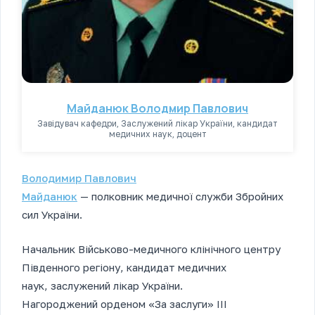
Майданюк Володмир Павлович
Завідувач кафедри, Заслужений лікар України, кандидат
медичних наук, доцент
Володимир Павлович
Майданюк
— полковник медичної служби Збройних
сил України.
Начальник Військово-медичного клінічного центру
Південного регіону, кандидат медичних
наук, заслужений лікар України.
Нагороджений орденом «За заслуги» III