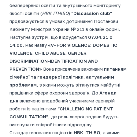
безперервної освіти та внутрішнього моніторингу
якості освіти (
НВК ІТНІБО
)
“Discussion club”
продовжується в умовах дотримання Постанови
Кабінету Міністрів України № 211 в онлайн формі.
Наступна зустріч, що відбудеться
07.04.21 о
14.00
, має назву
«
V
–
FOR
VIOLENCE
:
D
OMESTIC
VIOLENCE, CHILD ABUSE, GENDER
DISCRIMINATION-IDENTIFICATION AND
PREVENTION»
Вона присвячена важливим
питанням
сімейної та гендерної політики, актуальним
проблемам
, з якими можуть зіткнутися майбутні
працівники сфери охорони здоров’я. До
Агенди
дня
включено вподобаний учасниками сценарій
роботи із пацієнтами
“CHALLENGING PATIENT
CONSULTATION”
, де роль хворої людини будуть
виконувати співробітники підрозділу
Стандартизованих пацієнтів
НВК ІТНІБО
, з якими