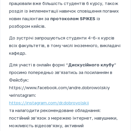
працювали вже більшість студентів 6 курсу, також
розділ із імплементації навичок сповіщення поганих
новин пацієнтам за
протоколом SPIKES
із
розбором кейсів.
До зустрічі запрошуються студенти 4−6-х курсів
всіх факультетів, в тому числі іноземного, викладачі
кафедр.
Для участі в онлайн формі “
Дискусійного клубу
”
просимо попередньо зв’язатись за посиланням в
Фейсбук:
https://www.facebook.com/andre.dobrowolskiy
чиInstagram:
https://instagram.com/dr.dobrovolskii
та налагодити рекомендоване обладнання:
постійний зв’язок з мережею Інтернет, навушники,
можливість відеозв’язку, активний