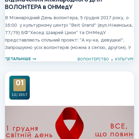
ВОЛОНТЕРА в ОНМедУ
В Міжнародний День волонтера, 5 грудня 2017 року, о
16:00 у культурному центрі "Beit Grand" (вул.Ніжинська,
77/79) БФ"Хесед Шаарей Цион" та ОНМедУ
представляють спільний проект: "А ну-ка, девушки!".
Запрошуємо усіх волонтерів (можна з сім'єю, другом). У
програмі: веселі, ненав'язливі конкурси,
ДЕТАЛЬНІШЕ
ВОЛОНТЕРСТВО
КУЛЬТУРА
01
12/ 2017