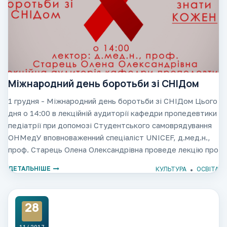
Міжнародний день боротьби зі СНІДом
1 грудня - Міжнародний день боротьби зі СНІДом Цього
дня о 14:00 в лекційній аудиторії кафедри пропедевтики
педіатрії при допомозі Студентського самоврядування
ОНМедУ вповноваженний спеціаліст UNICEF, д.мед.н.,
проф. Старець Олена Олександрівна проведе лекцію про
ВІЛ та СНІД "Все, що повинен
ДЕТАЛЬНІШЕ
КУЛЬТУРА
ОСВІТА
28
11/ 2017