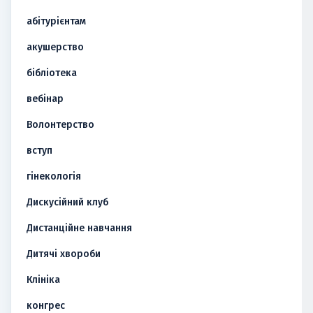
абітурієнтам
акушерство
бібліотека
вебінар
Волонтерство
вступ
гінекологія
Дискусійний клуб
Дистанційне навчання
Дитячі хвороби
Клініка
конгрес