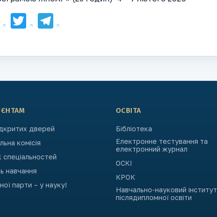
Facebook
Twitter
Telegram
ІЄНТАМ
ОСВІТА
ідкритих дверей
Бібліотека
Електронне тестування та
ьна комісія
електронний журнал
к спеціальностей
ОСКІ
ь навчання
КРОК
ьної парти – у науку!
Навчально-науковий інститут
післядипломної освіти