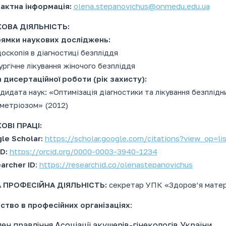
актна інформація:
olena.stepanovichus@onmedu.edu.ua
ОВА ДІЯЛЬНІСТЬ:
ямки наукових досліджень:
доскопія в діагностиці безпліддя
ургічне лікування жіночого безпліддя
 дисертаційної роботи (рік захисту):
дидата наук: «Оптимізація діагностики та лікування безплідни
метріозом» (2012)
ОВІ ПРАЦІ:
le Scholar:
https://scholar.google.com/citations?view_op=
D:
https://orcid.org/0000-0003-3940-1234
archer ID
:
https://researchid.co/olenastepanovichus
 ПРОФЕСІЙНА ДІЯЛЬНІСТЬ:
секретар УПК «Здоров’я матері
ство в професійних організаціях
:
ен правління Асоціації акушерів-гінекологів України