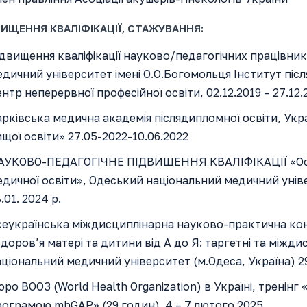
ИЩЕННЯ КВАЛІФІКАЦІЇ, СТАЖУВАННЯ:
двищення кваліфікації науково/педагогічних працівник
дичний університет імені О.О.Богомольця Інститут пі
нтр неперервної професійної освіти, 02.12.2019 – 27.12.
рківська медична академія післядипломної освіти, Укр
щої освіти» 27.05-2022-10.06.2022
АУКОВО-ПЕДАГОГІЧНЕ ПІДВИЩЕННЯ КВАЛІФІКАЦІЇ «Освітн
дичної освіти», Одеський національний медичний універ
.01. 2024 р.
сеукраїнська міждисциплінарна науково-практична ко
доров’я матері та дитини від А до Я: таргетні та міжд
ціональний медичний університет (м.Одеса, Україна) 29
ро ВООЗ (World Health Organization) в Україні, тренінг 
рограмою mhGAР» (29 годин) 4 – 7 лютого 2025