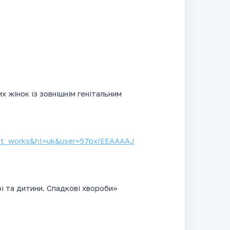
х жінок із зовнішнім генітальним
list_works&hl=uk&user=57bxIEEAAAAJ
 та дитини. Спадкові хвороби»