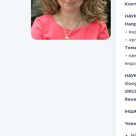
Конт
НАУК
Напр
– ен
– хір
Тема
– кан
ендо
НАУК
Goog
ORCI
Rese
ІНША
Член
Чл