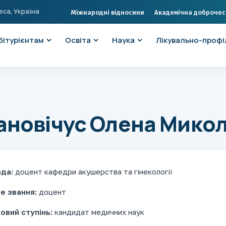
еса, Україна
Міжнародні відносини
Академічна доброчес
бітурієнтам
Освіта
Наука
Лікувально-профі
ановічус Олена Микол
да:
доцент кафедри акушерства та гінекології
е звання:
доцент
овий ступінь:
кандидат медичних наук