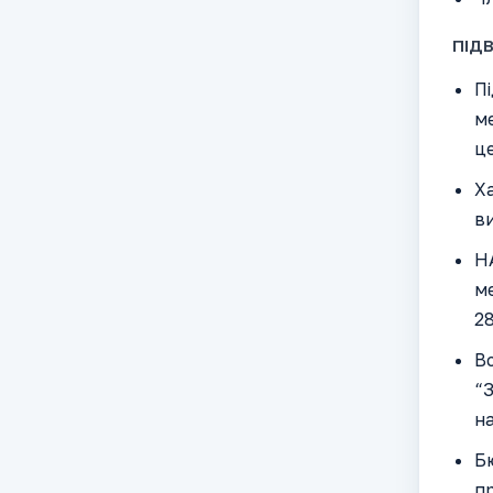
ПІДВ
Пі
ме
це
Ха
ви
Н
ме
28
В
“З
на
Бю
п