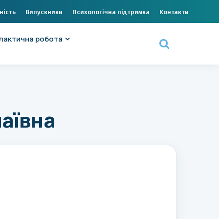
ність
Випускники
Психологічна підтримка
Контакти
лактична робота
аївна