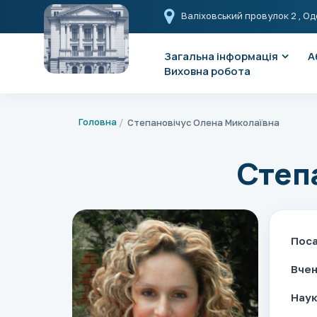
Валіховський провулок 2
, Од
Загальна інформація
А
Виховна робота
Головна
Степановічус Олена Миколаївна
Степ
Поса
Вчен
Наук