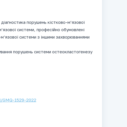
діагностика порушень кістково-м’язової
м’язової системи, професійно обумовлені
-м’язової системи з іншими захворюваннями
ікування порушень системи остеокластогенезу
rd/GMQ-1529-2022