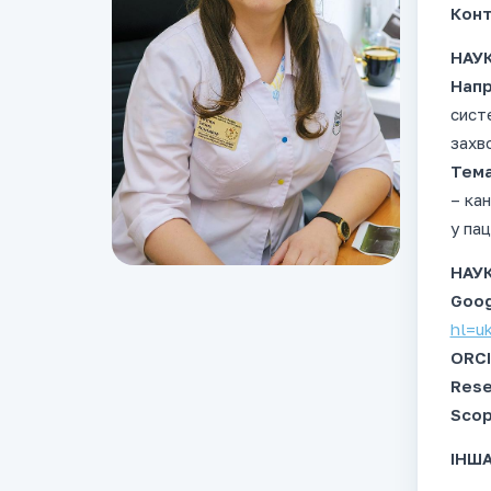
Конт
НАУК
Напр
сист
захв
Тема
– ка
у пац
НАУК
Goog
hl=u
ORCI
Rese
Scop
ІНША