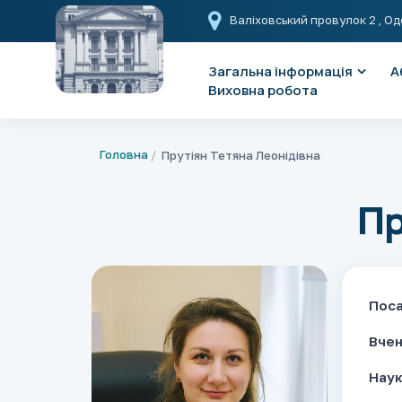
Валіховський провулок 2
, Од
Загальна інформація
А
Виховна робота
Головна
Прутіян Тетяна Леонідівна
Пр
Пос
Вчен
Наук