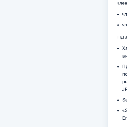
Член
чл
чл
ПІДВ
Ха
ви
Пр
по
ре
J
S
«S
En