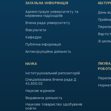
ЗАГАЛЬНА ІНФОРМАЦІЯ
АБІТУР
Адміністрація університету та
День в
керівники підрозділів
Приймал
Вчена рада університету
Перелі
Факультети
Вартіст
Кафедри
Зі шкіл
Публічна інформація
Антикорупційна діяльність
ЛІКУВ
НАУКА
РОБОТ
Інституціональний репозиторій
Перелік
Спеціалізована Вчена рада Д
41.600.02
Нормат
Наукові журнали
Видавнича діяльність
Наукове товариство здобувачів
освіти