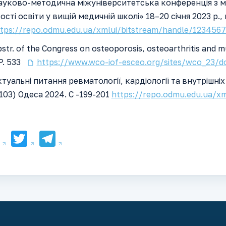
ауково-методична міжуніверситетська конференція з 
ості освіти у вищій медичній школі» 18–20 січня 2023 р., 
tps://repo.odmu.edu.ua/xmlui/bitstream/handle/1234567
str. of the Congress on osteoporosis, osteoarthritis and m
P. 533
https://www.wco-iof-esceo.org/sites/wco_23/
туальні питання ревматології, кардіології та внутрішн
103) Одеса 2024. С -199-201
https://repo.odmu.edu.ua/x
Facebook
Twitter
Telegram