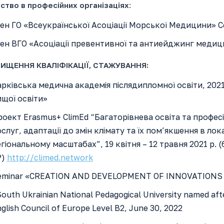
ство в професійних організаціях
:
ен ГО «Всеукраїнської Асоціації Морської Медицини» С
ен ВГО «Асоціації превентивної та антиейджинг медиц
ИЩЕННЯ КВАЛІФІКАЦІЇ, СТАЖУВАННЯ:
рківська медична академія післядипломної освіти, 2021
щої освіти»
оект Erasmus+ ClimEd “Багаторівнева освіта та профес
слуг, адаптації до змін клімату та їх пом’якшення в ло
гіональному масштабах”, 19 квітня – 12 травня 2021 р
P)
http://climed.network
eminar «CREATION AND DEVELOPMENT OF INNOVATIONS IN
outh Ukrainian National Pedagogical University named after
glish Council of Europe Level B2, June 30, 2022