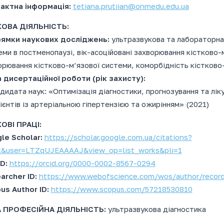
актна інформація
:
tetiana.prutiian@onmedu.edu.ua
ОВА ДІЯЛЬНІСТЬ:
ямки наукових досліджень:
ультразвукова та лабораторна 
еми в постменопаузі, вік-асоційовані захворювання кістково-
орювання кістково-м’язової системи, коморбідність кістково
 дисертаційної роботи (рік захисту):
ндидата наук: «Оптимізація діагностики, прогнозування та л
ієнтів із артеріальною гіпертензією та ожирінням» (2021)
ОВІ ПРАЦІ:
le Scholar:
https://scholar.google.com.ua/citations?
k&user=LTZqUJEAAAAJ&view_op=list_works&pli=1
D:
https://orcid.org/0000-0002-8567-0294
archer ID:
https://www.webofscience.com/wos/author/reco
us Author ID:
https://www.scopus.com/57218530810
 ПРОФЕСІЙНА ДІЯЛЬНІСТЬ:
ультразвукова діагностика