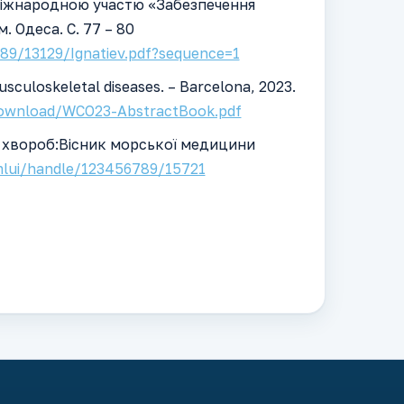
міжнародною участю «Забезпечення
м. Одеса. С. 77 – 80
89/13129/Ignatiev.pdf?sequence=1
usculoskeletal diseases. – Barcelona, 2023.
download/WCO23-AbstractBook.pdf
іх хвороб:Вісник морської медицини
mlui/handle/123456789/15721