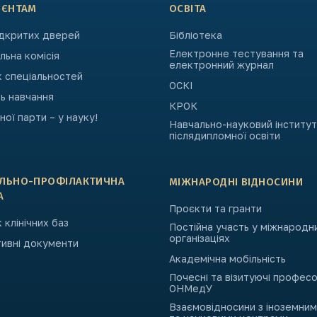
ІЄНТАМ
ОСВІТА
ідкритих дверей
Бібліотека
Електронне тестування та
ьна комісія
електронний журнал
к спеціальностей
ОСКІ
ь навчання
КРОК
ьної парти – у науку!
Навчально-науковий інститут
післядипломної освіти
АЛЬНО-ПРОФІЛАКТИЧНА
МІЖНАРОДНІ ВІДНОСИНИ
А
Проєкти та гранти
 клінічних баз
Постійна участь у міжнародн
організаціях
ивні документи
Академічна мобільність
Почесні та візитуючі профес
ОНМедУ
Взаємовідносини з іноземни