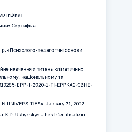
ертифікат
ини» Сертифікат
 р. «Психолого-педагогічні основи
ійне навчання з питань кліматичних
кальному, національному та
. (619285-EPP-1-2020-1-FI-EPPKA2-CBHE-
 UNIVERSITIES», January 21, 2022
 K.D. Ushynsky» – First Certificate in