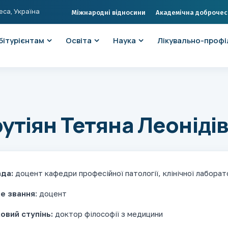
еса, Україна
Міжнародні відносини
Академічна доброчес
бітурієнтам
Освіта
Наука
Лікувально-профі
утіян Тетяна Леоніді
ада:
доцент кафедри професійної патології, клінічної лаборат
е звання
: доцент
овий ступінь:
доктор філософії з медицини