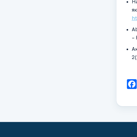
Н
як
ht
Ab
– 
Ак
2(