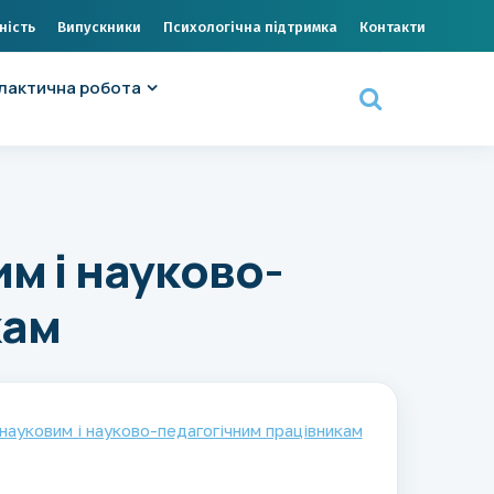
ність
Випускники
Психологічна підтримка
Контакти
лактична робота
м і науково-
кам
ауковим і науково-педагогічним працівникам