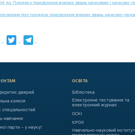
НИ
до
Порядку присвоєння вчених звань науковим і науково-п
ложення про порядок присвоєння вчених звань науково-педаг
Facebook
Twitter
Telegram
ІЄНТАМ
ОСВІТА
ідкритих дверей
Бібліотека
Електронне тестування та
ьна комісія
електронний журнал
к спеціальностей
ОСКІ
ь навчання
КРОК
ьної парти – у науку!
Навчально-науковий інститут
післядипломної освіти