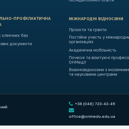
АЛЬНО-ПРОФІЛАКТИЧНА
МІЖНАРОДНІ ВІДНОСИНИ
А
Проєкти та гранти
 клінічних баз
Постійна участь у міжнародн
організаціях
ивні документи
Академічна мобільність
Почесні та візитуючі профес
ОНМедУ
Взаємовідносини з іноземни
та науковими центрами
+38 (048) 723-42-49
чний
office@onmedu.edu.ua