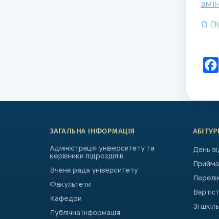
ЗМІ
По
ЗАГАЛЬНА ІНФОРМАЦІЯ
АБІТУР
Адміністрація університету та
День в
керівники підрозділів
Приймал
Вчена рада університету
Перелі
Факультети
Вартіст
Кафедри
Зі шкіл
Публічна інформація