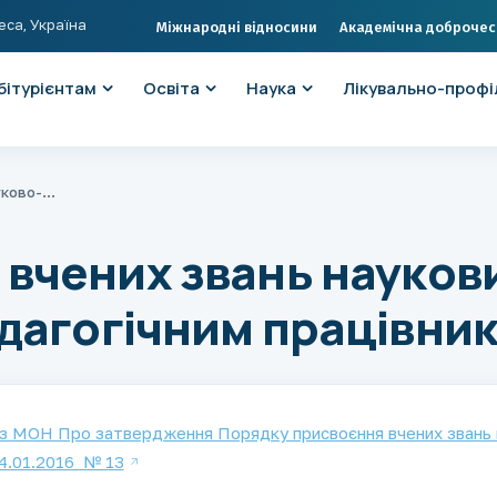
еса, Україна
Міжнародні відносини
Академічна доброчес
бітурієнтам
Освіта
Наука
Лікувально-профі
Присвоєння вчених звань науковим і науково-педагогічним працівникам
вчених звань наукови
дагогічним працівни
з МОН Про затвердження Порядку присвоєння вчених звань н
14.01.2016 № 13