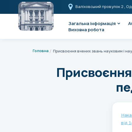
Валіховський провулок 2
, Од
Загальна інформація
А
Виховна робота
Головна
Присвоєння 
пе
Нака
від 