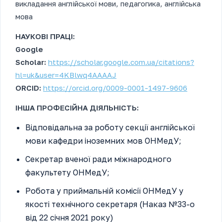
викладання англійської мови, педагогика, англійська
мова
НАУКОВІ ПРАЦІ:
Google
Scholar:
https://scholar.google.com.ua/citations?
hl=uk&user=4KBlwq4AAAAJ
ORCID:
https://orcid.org/0009-0001-1497-9606
ІНША ПРОФЕСІЙНА ДІЯЛЬНІСТЬ:
Відповідальна за роботу секції англійської
мови кафедри іноземних мов ОНМедУ;
Секретар вченої ради міжнародного
факультету ОНМедУ;
Робота у приймальній комісії ОНМедУ у
якості технічного секретаря (Наказ №33-о
від 22 січня 2021 року)