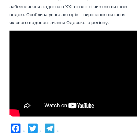
забезпечення людства в XXI столітті чистою питною
водою. Особлива увага авторів – вирішенню питання
якісного водопостачання Одеського регіону.
Facebook
Twitter
Telegram