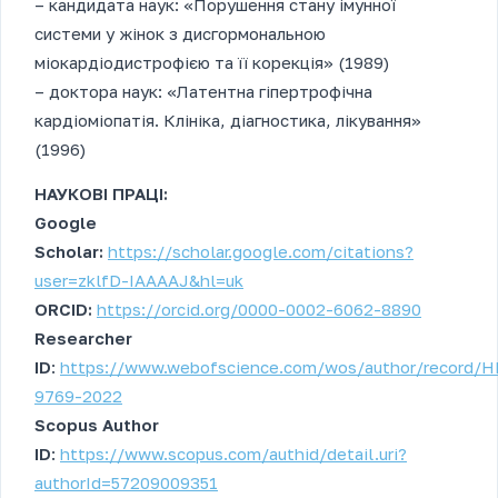
– кандидата наук: «Порушення стану імунної
системи у жінок з дисгормональною
міокардіодистрофією та її корекція» (1989)
– доктора наук: «Латентна гіпертрофічна
кардіоміопатія. Клініка, діагностика, лікування»
(1996)
НАУКОВІ ПРАЦІ:
Google
Scholar:
https://scholar.google.com/citations?
user=zklfD-IAAAAJ&hl=uk
ORCID:
https://orcid.org/0000-0002-6062-8890
Researcher
ID
:
https://www.webofscience.com/wos/author/record/
9769-2022
Scopus Author
ID
:
https://www.scopus.com/authid/detail.uri?
authorId=57209009351