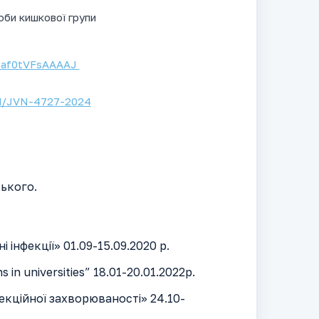
оби кишкової групи
er=af0tVFsAAAAJ
rd/JVN-4727-2024
ського.
інфекції» 01.09-15.09.2020 р.
in universities” 18.01-20.01.2022р.
екційної захворюваності» 24.10-