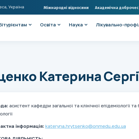
еса, Україна
Міжнародні відносини
Академічна доброчес
бітурієнтам
Освіта
Наука
Лікувально-профі
ценко Катерина Сергі
да:
асистент кафедри загальної та клінічної епідеміології та 
ології
актна інформація:
kateryna.hrytsenko@onmedu.edu.ua
ОВА ДІЯЛЬНІСТЬ: