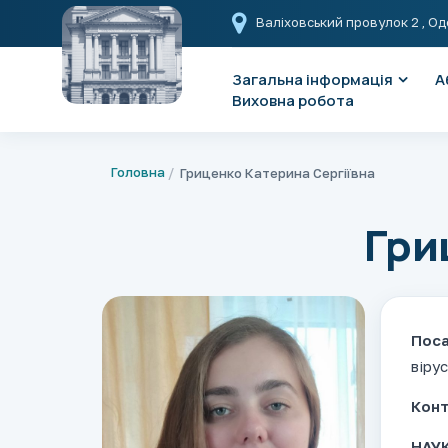
Валіховський провулок 2
, Од
Загальна інформація
А
Виховна робота
Головна
Гриценко Катерина Сергіївна
Гри
Поса
вірус
Конт
НАУК