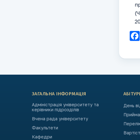
п
(Ч
20
ЗАГАЛЬНА ІНФОРМАЦІЯ
АБІТУР
Адміністрація університету та
День в
керівники підрозділів
Приймал
Вчена рада університету
Перелі
Факультети
Вартіст
Кафедри