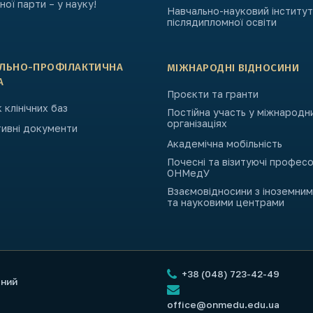
ьної парти – у науку!
Навчально-науковий інститут
післядипломної освіти
АЛЬНО-ПРОФІЛАКТИЧНА
МІЖНАРОДНІ ВІДНОСИНИ
А
Проєкти та гранти
 клінічних баз
Постійна участь у міжнародн
організаціях
ивні документи
Академічна мобільність
Почесні та візитуючі профес
ОНМедУ
Взаємовідносини з іноземни
та науковими центрами
+38 (048) 723-42-49
чний
office@onmedu.edu.ua