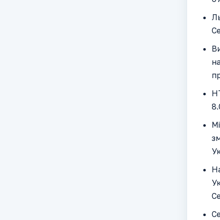
Ль
Се
Ви
н
пр
НТ
8.
Мі
зм
Ук
На
Ук
Се
Се