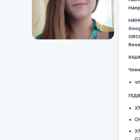
Напр
НАУК
Goog
ORC
Rese
ІНША
Член
чл
ПІД
ХМ
ОН
ХМ
07