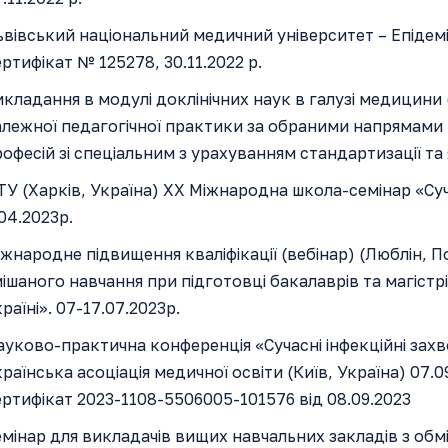
вівський національний медичний університет – Епідеміо
ртифікат № 125278, 30.11.2022 р.
кладання в модулі доклінічних наук в галузі медицин
алежної педагогічної практики за обраними напрямами 
офесій зі спеціальним з урахуванням стандартизації та 
У (Харків, Україна) ХХ Міжнародна школа-семінар «Сучас
04.2023р.
жнародне підвищення кваліфікації (вебінар) (Люблін, П
ішаного навчання при підготовці бакалаврів та магістр
раїні». 07-17.07.2023р.
уково-практична конференція «Сучасні інфекційні зах
раїнська асоціація медичної освіти (Київ, Україна) 07.09
ртифікат 2023-1108-5506005-101576 від 08.09.2023
мінар для викладачів вищих навчальних закладів з обм