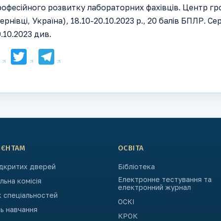
рофесійного розвитку лабораторних фахівців. Центр гр
ернівці, Україна), 18.10-20.10.2023 р., 20 балів БПЛР. 
.10.2023 див.
Facebook
Twitter
Telegram
ІЄНТАМ
ОСВІТА
ідкритих дверей
Бібліотека
Електронне тестування та
ьна комісія
електронний журнал
к спеціальностей
ОСКІ
ь навчання
КРОК