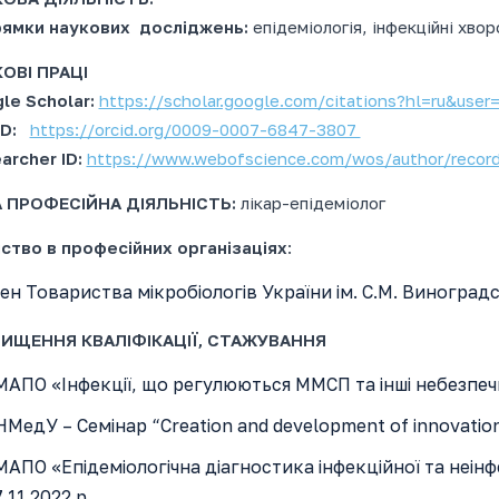
ямки наукових досліджень:
епідеміологія, інфекційні хвор
ОВІ ПРАЦІ
le Scholar:
https://scholar.google.com/citations?hl=ru&us
ID:
https://orcid.org/0009-0007-6847-3807
archer ID:
https://www.webofscience.com/wos/author/reco
 ПРОФЕСІЙНА ДІЯЛЬНІСТЬ:
лікар-епідеміолог
ство в професійних організаціях
:
ен Товариства мікробіологів України ім. С.М. Виноград
ВИЩЕННЯ КВАЛІФІКАЦІЇ, СТАЖУВАННЯ
АПО «Інфекції, що регулюються ММСП та інші небезпечні 
МедУ – Семінар “Creation and development of innovations 
АПО «Епідеміологічна діагностика інфекційної та неінф
.11.2022 р.