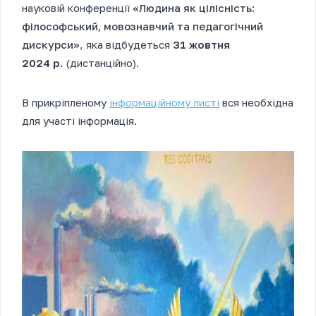
науковій конференції
«Людина як цілісність:
філософський, мовознавчий
та педагогічний
дискурси»
, яка відбудеться
3
1 жовтня
202
4
р.
(дистанційно).
В прикріпленому
інформаційному листі
вся необхідна
для участі інформація.