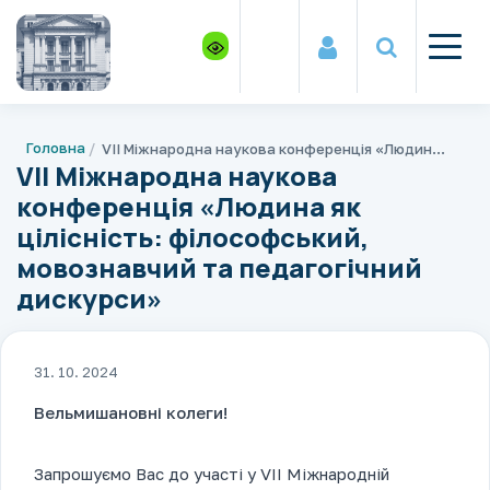
Головна
VIІ Міжнародна наукова конференція «Людина як цілісність: філософський, мовознавчий та педагогічний дискурси»
VIІ Міжнародна наукова
конференція «Людина як
цілісність: філософський,
мовознавчий та педагогічний
дискурси»
31. 10. 2024
Вельмишановні колеги!
Запрошуємо Вас до участі у VI
І
Міжнародній