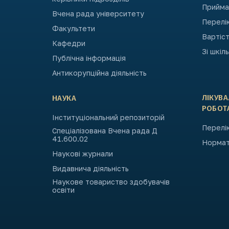
Приймал
Вчена рада університету
Перелі
Факультети
Вартіст
Кафедри
Зі шкіл
Публічна інформація
Антикорупційна діяльність
ЛІКУВ
НАУКА
РОБОТ
Інституціональний репозиторій
Перелік
Спеціалізована Вчена рада Д
41.600.02
Нормат
Наукові журнали
Видавнича діяльність
Наукове товариство здобувачів
освіти