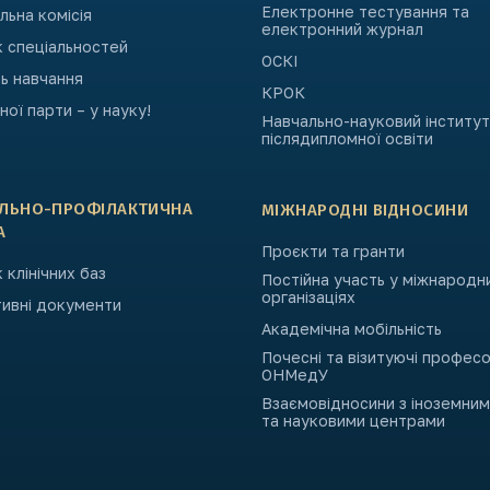
Електронне тестування та
ьна комісія
електронний журнал
к спеціальностей
ОСКІ
ь навчання
КРОК
ьної парти – у науку!
Навчально-науковий інститут
післядипломної освіти
АЛЬНО-ПРОФІЛАКТИЧНА
МІЖНАРОДНІ ВІДНОСИНИ
А
Проєкти та гранти
 клінічних баз
Постійна участь у міжнародн
організаціях
ивні документи
Академічна мобільність
Почесні та візитуючі профес
ОНМедУ
Взаємовідносини з іноземни
та науковими центрами