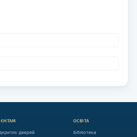
ІЄНТАМ
ОСВІТА
ідкритих дверей
Бібліотека