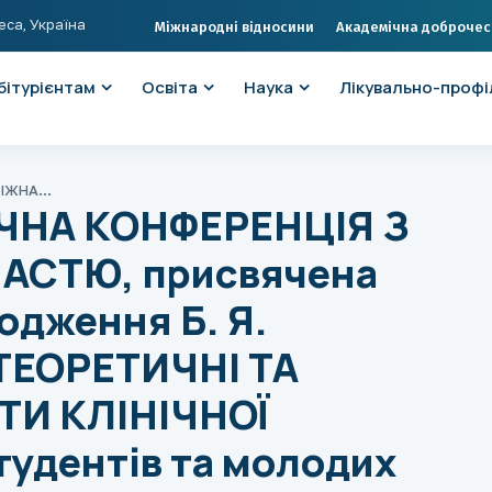
еса, Україна
Міжнародні відносини
Академічна доброчес
бітурієнтам
Освіта
Наука
Лікувально-профі
НАУКОВО-ПРАКТИЧНА КОНФЕРЕНЦІЯ З МІЖНАРОДНОЮ УЧАСТЮ, присвячена 90-річчю з дня народження Б. Я. РЕЗНІКА СУЧАСНІ ТЕОРЕТИЧНІ ТА ПРАКТИЧНІ АСПЕКТИ КЛІНІЧНОЇ МЕДИЦИНИ (для студентів та молодих вчених) 18–19 квітня 2019 року
ЧНА КОНФЕРЕНЦІЯ З
СТЮ, присвячена
одження Б. Я.
ТЕОРЕТИЧНІ ТА
ТИ КЛІНІЧНОЇ
удентів та молодих