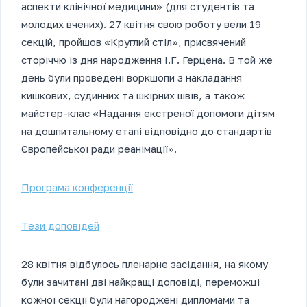
аспекти клінічної медицини» (для студентів та
молодих вчених). 27 квітня свою роботу вели 19
секцій, пройшов «Круглий стіл», присвячений
сторіччю із дня народження І.Г. Герцена. В той же
день були проведені воркшопи з накладання
кишкових, судинних та шкірних швів, а також
майстер-клас «Надання екстреної допомоги дітям
на дошпитальному етапі відповідно до стандартів
Європейської ради реанімації».
Програма конференції
Тези доповідей
28 квітня відбулось пленарне засідання, на якому
були зачитані дві найкращі доповіді, переможці
кожної секції були нагороджені дипломами та