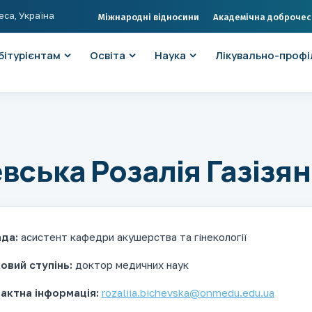
еса, Україна
Міжнародні відносини
Академічна доброчес
бітурієнтам
Освіта
Наука
Лікувально-профі
евська Розалія Газізян
ада:
асистент кафедри акушерства та гінекології
овий ступінь:
доктор медичних наук
актна інформація
:
rozaliia.bichevska@onmedu.edu.ua