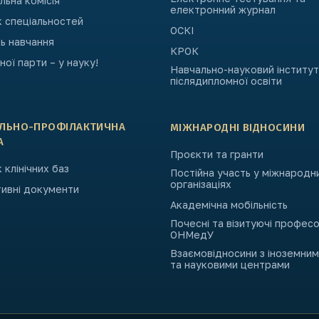
ьна комісія
електронний журнал
к спеціальностей
ОСКІ
ь навчання
КРОК
ьної парти – у науку!
Навчально-науковий інститут
післядипломної освіти
АЛЬНО-ПРОФІЛАКТИЧНА
МІЖНАРОДНІ ВІДНОСИНИ
А
Проєкти та гранти
 клінічних баз
Постійна участь у міжнародн
організаціях
ивні документи
Академічна мобільність
Почесні та візитуючі профес
ОНМедУ
Взаємовідносини з іноземни
та науковими центрами