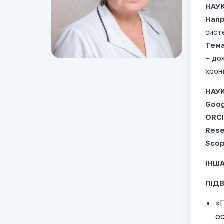
НАУ
Напр
сист
Тема
– до
хрон
НАУК
Goog
ORCI
Rese
Scop
ІНША
ПІДВ
«П
ос