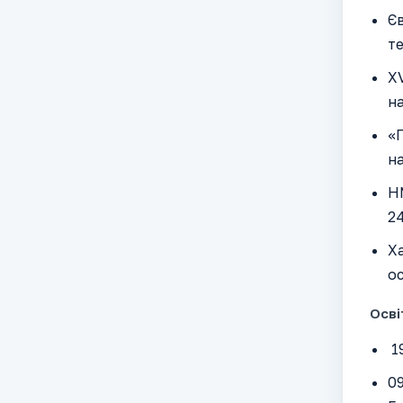
Єв
те
ХV
на
«П
на
НМ
24
Ха
ос
Осві
19
09