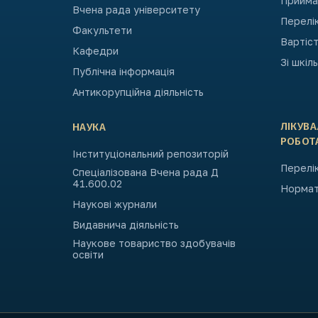
Приймал
Вчена рада університету
Перелі
Факультети
Вартіст
Кафедри
Зі шкіл
Публічна інформація
Антикорупційна діяльність
ЛІКУВ
НАУКА
РОБОТ
Інституціональний репозиторій
Перелік
Спеціалізована Вчена рада Д
41.600.02
Нормат
Наукові журнали
Видавнича діяльність
Наукове товариство здобувачів
освіти