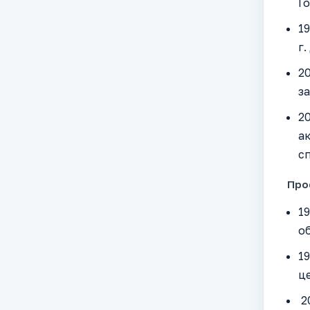
Го
19
г.
20
з
20
ак
сп
Проф
19
об
19
ц
20