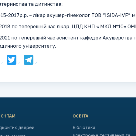
атеринства та дитинства;
15-2017р.р. – лікар акушер-гінеколог ТОВ “ISIDA-IVF” м.
2018 по теперешній час лікар ЦПД КНП « МКЛ №10» ОМР
2021 по теперешній час асистент кафедри Акушерства 
едичного університету.
Facebook
Twitter
Telegram
ІЄНТАМ
ОСВІТА
ідкритих дверей
Бібліотека
Електронне тестування та