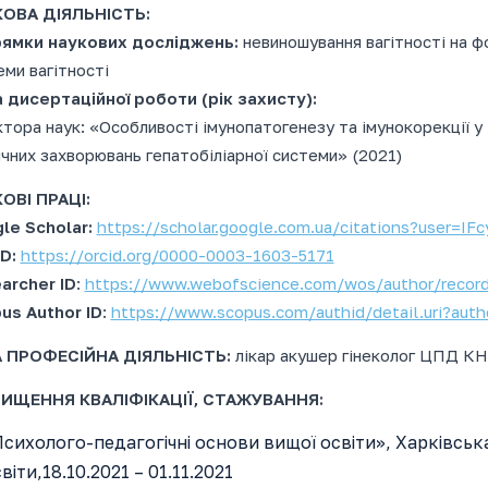
КОВА ДІЯЛЬНІСТЬ
:
ямки наукових досліджень:
невиношування вагітності на ф
еми вагітності
 дисертаційної роботи (рік захисту):
ктора наук: «Особливості імунопатогенезу та імунокорекції у 
ічних захворювань гепатобіліарної системи» (2021)
ОВІ ПРАЦІ:
le Scholar:
https://scholar.google.com.ua/citations?user=I
D:
https://orcid.org/0000-0003-1603-5171
archer ID
:
https://www.webofscience.com/wos/author/recor
us Author ID
:
https://www.scopus.com/authid/detail.uri?aut
 ПРОФЕСІЙНА ДІЯЛЬНІСТЬ:
лікар акушер гінеколог ЦПД 
ИЩЕННЯ КВАЛІФІКАЦІЇ, СТАЖУВАННЯ:
сихолого-педагогічні основи вищої освіти», Харківськ
віти,18.10.2021 – 01.11.2021