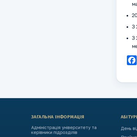
м
20
З 
З 
м
ЗАГАЛЬНА ІНФОРМАЦІЯ
АБІТУР
Адміністрація університету та
День в
керівники підрозділів