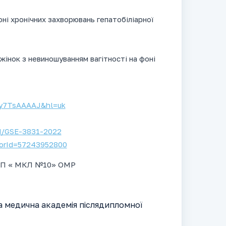
оні хронічних захворювань гепатобіліарної
жінок з невиношуванням вагітності на фоні
Fcy7TsAAAAJ&hl=uk
d/GSE-3831-2022
horId=57243952800
КНП « МКЛ №10» ОМР
а медична академія післядипломної