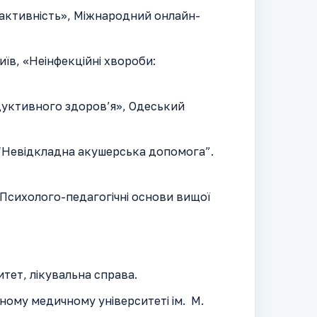
 активність», Міжнародний онлайн-
иїв, «Неінфекційні хвороби:
дуктивного здоров’я», Одеський
 “Невідкладна акушерська допомога”.
“Психолого-педагогічні основи вищої
тет, лікувальна справа.
ному медичному університеті ім. М.