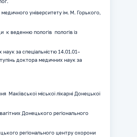
лог.
медичного університету ім. М. Горького,
и к веденню пологів пологів із
наук за спеціальністю 14.01.01–
ступінь доктора медичних наук за
ння Макіївської міської лікарні Донецької
ї вагітних Донецького регіонального
нецького регіонального центру охорони