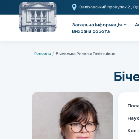
Валіховський провулок 2
, Од
Загальна інформація
А
Виховна робота
Головна
Бічевська Розалія Газізянівна
Біч
Пос
Наук
Конт