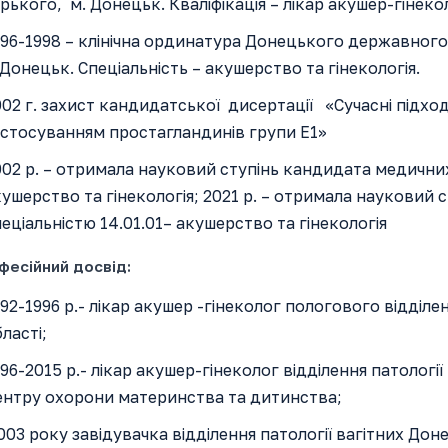
рького, м. Донецьк. Кваліфікація – лікар акушер-гінеко
96-1998 – клінічна ординатура Донецького державного 
 Донецьк. Спеціальність – акушерство та гінекологія.
02 г. захист кандидатської дисертації «Сучасні підход
астосуванням простагландинів групи Е1»
02 р. – отримала науковий ступінь кандидата медичних 
ушерство та гінекологія; 2021 р. – отримала науковий 
еціальністю 14.01.01– акушерство та гінекологія
есійний досвід:
92-1996 р.- лікар акушер -гінеколог пологового відділе
ласті;
96-2015 р.- лікар акушер-гінеколог відділення патологі
ентру охорони материнства та дитинства;
03 року завідувачка відділення патології вагітних До