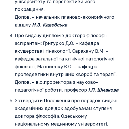
університету та перспективи його
покращання.
Допов. – начальник планово-економічного
відділу
Н.З. Кадебська
Про видачу дипломів доктора філософії
аспірантам: Григурко Д.О. – кафедра
акушерства і гінекології, Сарахану В.М. –
кафедра загальної та клінічної патологічної
фізіології, Мазніченку Є.О. – кафедра
пропедевтики внутрішніх хвороб та терапії.
Допов. – в.о.проректора з науково-
педагогічної роботи, професор
І.П. Шмакова
Затвердити Положення про порядок видачі
академічних довідок здобувачам ступеня
доктора філософії в Одеському
національному медичному університеті.