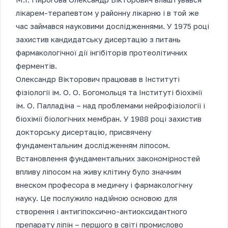
лікарем-терапевтом у районну лікарню і в той же
час займався науковими дослідженнями. У 1975 році
захистив кандидатську дисертацію з питань
фармакологічної дії інгібіторів протеолітичних
ферментів.
Олександр Вікторович працював в Інституті
фізіології ім. О. О. Богомольця та Інституті біохімії
ім. О. Палладіна – над проблемами нейрофізіології і
біохімії біологічних мембран. У 1988 році захистив
докторську дисертацію, присвячену
фундаментальним дослідженням ліпосом.
Встановлення фундаментальних закономірностей
впливу ліпосом на живу клітину було значним
внеском професора в медичну і фармакологічну
науку. Це послужило надійною основою для
створення і антигіпоксично-антиоксидантного
препарату ліпін – першого в світі промислово