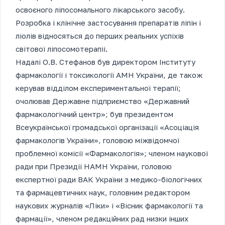
освоєного ліпосомального лікарського засобу.
Розробка і клінічне застосування препаратів ліпін і
ліолів відносяться до перших реальних успіхів
світової ліпосомотерапіі.
Надалі О.В. Стефанов був директором Інституту
фармакології і токсикології АМН України, де також
керував відділом експериментальної терапії;
очолював Державне підприємство «Державний
фармакологічний центр»; був президентом
Всеукраїнської громадської організації «Асоціація
фармакологів України», головою міжвідомчої
проблемної комісії «Фармакологія»; членом наукової
ради при Президії НАМН України, головою
експертної ради ВАК України з медико-біологічних
та фармацевтичних наук, головним редактором
наукових журналів «Ліки» і «Вісник фармакології та
фармації», членом редакційних рад низки інших