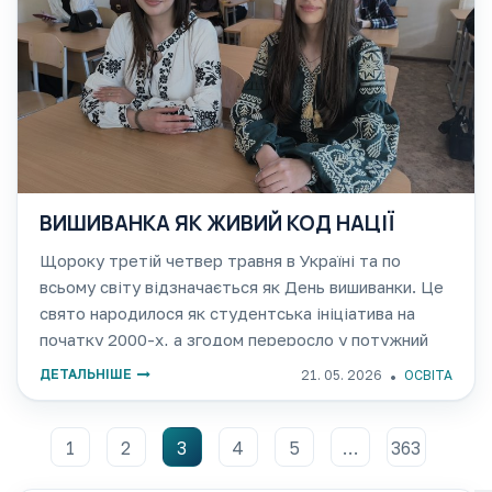
ВИШИВАНКА ЯК ЖИВИЙ КОД НАЦІЇ
Щороку третій четвер травня в Україні та по
всьому світу відзначається як День вишиванки. Це
свято народилося як студентська ініціатива на
початку 2000-х, а згодом переросло у потужний
загальнонаціональний рух. Цього дня мільйони
ДЕТАЛЬНІШЕ
21. 05. 2026
ОСВІТА
українців вдягають вишиту сорочку на знак поваги
1
2
3
4
5
…
363