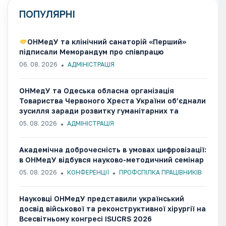
ПОПУЛЯРНІ
ОНМедУ та клінічний санаторій «Перший»
підписали Меморандум про співпрацю
06. 08. 2026
АДМІНІСТРАЦІЯ
ОНМедУ та Одеська обласна організація
Товариства Червоного Хреста України об’єднали
зусилля заради розвитку гуманітарних та
медико-соціальних ініціатив
05. 08. 2026
АДМІНІСТРАЦІЯ
Академічна доброчесність в умовах цифровізації:
в ОНМедУ відбувся науково-методичний семінар
05. 08. 2026
КОНФЕРЕНЦІЇ
ПРОФСПІЛКА ПРАЦІВНИКІВ
Науковці ОНМедУ представили український
досвід військової та реконструктивної хірургії на
Всесвітньому конгресі ISUCRS 2026