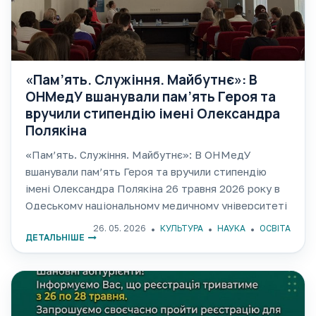
«Пам’ять. Служіння. Майбутнє»: В
ОНМедУ вшанували пам’ять Героя та
вручили стипендію імені Олександра
Полякіна
«Пам’ять. Служіння. Майбутнє»: В ОНМедУ
вшанували пам’ять Героя та вручили стипендію
імені Олександра Полякіна 26 травня 2026 року в
Одеському національному медичному університеті
відбувся урочистий захід, присвячений вшануванню
26. 05. 2026
КУЛЬТУРА
НАУКА
ОСВІТА
ДЕТАЛЬНІШЕ
пам’яті випускника університету, лікаря-хірурга та
захисника України Олександра Полякіна, а також
вручення