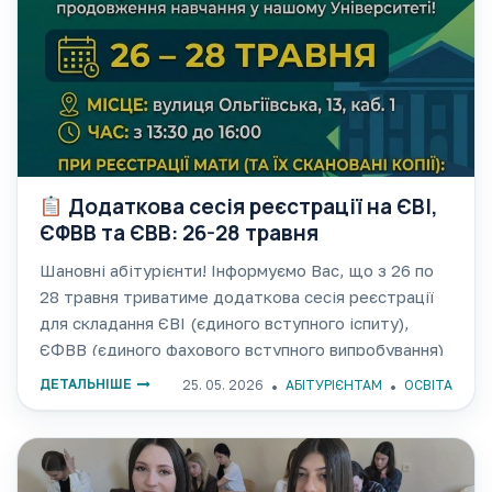
Додаткова сесія реєстрації на ЄВІ,
ЄФВВ та ЄВВ: 26-28 травня
Шановні абітурієнти! Інформуємо Вас, що з 26 по
28 травня триватиме додаткова сесія реєстрації
для складання ЄВІ (єдиного вступного іспиту),
ЄФВВ (єдиного фахового вступного випробування)
таЄВВ (єдиного вступного випробування),
ДЕТАЛЬНІШЕ
25. 05. 2026
АБІТУРІЄНТАМ
ОСВІТА
необхідних для вступу на другий (магістерський) та
третій (освітньо-науковий) рівні вищої