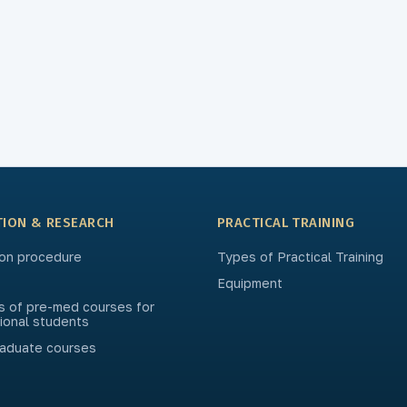
TION & RESEARCH
PRACTICAL TRAINING
on procedure
Types of Practical Training
Equipment
s of pre-med courses for
tional students
aduate courses