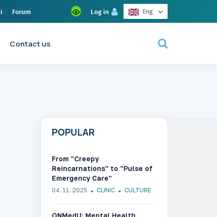
Eng
i
Forum
Log in
Contact us
POPULAR
From "Creepy
Reincarnations" to "Pulse of
Emergency Care"
04. 11. 2025
CLINIC
CULTURE
ONMedU: Mental Health