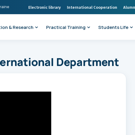
kraine
Electronic library
International Cooperation
Alumn
ion & Research
Practical Training
Students Life
ternational Department