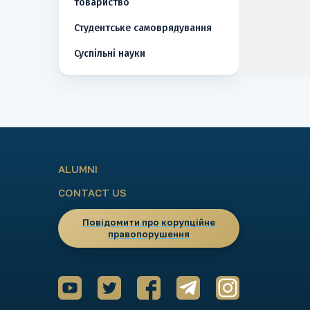
товариство
Студентське самоврядування
Суспільні науки
ALUMNI
CONTACT US
Повідомити про корупційне
правопорушення