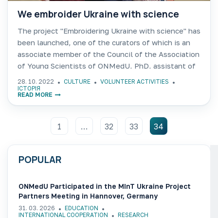
We embroider Ukraine with science
The project "Embroidering Ukraine with science" has
been launched, one of the curators of which is an
associate member of the Council of the Association
of Young Scientists of ONMedU, PhD, assistant of
the department of physical rehabilitation, sports
28. 10. 2022
CULTURE
VOLUNTEER ACTIVITIES
medicine,
ІСТОРІЯ
READ MORE
1
…
32
33
34
POPULAR
ONMedU Participated in the MInT Ukraine Project
Partners Meeting in Hannover, Germany
31. 03. 2026
EDUCATION
INTERNATIONAL COOPERATION
RESEARCH